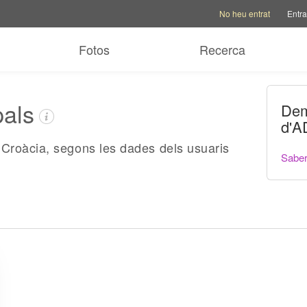
Opcions del compte
Opcio
No heu entrat
Entra
Fotos
Recerca
pals
Dem
d'A
Croàcia, segons les dades dels usuaris
Sabe