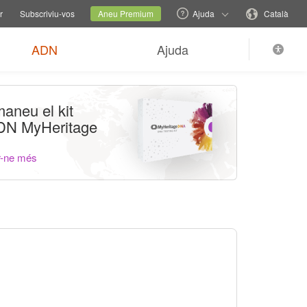
ns d'ajuda
Canviar lloc web familiar
Lloc actual
Canvieu idioma
r
Subscriviu-vos
Aneu Premium
Ajuda
Català
ADN
Ajuda
aneu el kit
DN MyHeritage
r-ne més