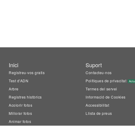
Inici
Suport
Registreu-vos gratis
Contacteu-nos
Test d'ADN
Polítiques de privacitat
Actu
Arbre
Termes del servei
Registres històrics
Informació de Cookies
Acolorir fotos
Accessibilitat
Millorar fotos
Llista de preus
Animar fotos
LiveMemory™