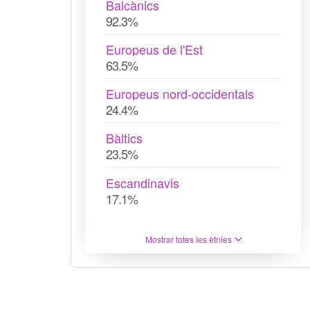
Balcànics
92.3%
Europeus de l'Est
63.5%
Europeus nord-occidentals
24.4%
Bàltics
23.5%
Escandinavis
17.1%
Mostrar totes les ètnies