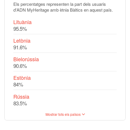
Els percentatges representen la part dels usuaris
d'ADN MyHeritage amb ètnia Bàltics en aquest país.
Lituània
95.5%
Letònia
91.6%
Bielorússia
90.6%
Estònia
84%
Rússia
83.5%
Mostrar tots els països