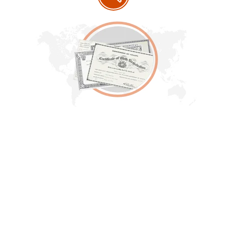
Cerqueu milers de milions
de registres
MyHeritage us permet buscar registres de
naixement, obituaris, certificats de matrimoni,
registres de censos i altres recursos genealògics
que poden revelar la vostra història familiar. Amb
contingut exclusiu i resultats precisos, us ajudarem