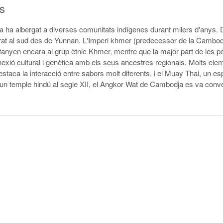
s
ja ha albergat a diverses comunitats indígenes durant milers d'anys.
grat al sud des de Yunnan. L'Imperi khmer (predecessor de la Cambod
rtanyen encara al grup ètnic Khmer, mentre que la major part de les p
exió cultural i genètica amb els seus ancestres regionals. Molts eleme
estaca la interacció entre sabors molt diferents, i el Muay Thai, un e
 un temple hindú al segle XII, el Angkor Wat de Cambodja es va conve