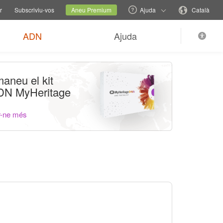
ns d'ajuda
Canviar lloc web familiar
Lloc actual
Canvieu idioma
r
Subscriviu-vos
Aneu Premium
Ajuda
Català
ADN
Ajuda
aneu el kit
DN MyHeritage
r-ne més