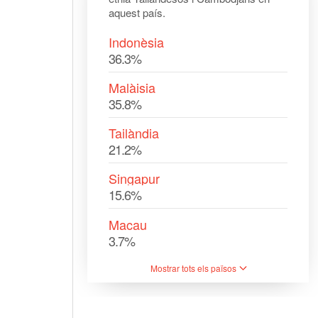
aquest país.
Indonèsia
36.3%
Malàisia
35.8%
Tailàndia
21.2%
Singapur
15.6%
Macau
3.7%
Mostrar tots els països