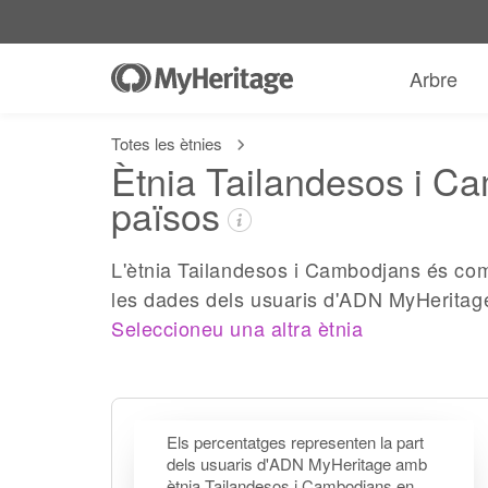
Arbre
Totes les ètnies
Ètnia Tailandesos i Ca
països
L'ètnia Tailandesos i Cambodjans és co
les dades dels usuaris d'ADN MyHeritag
Seleccioneu una altra ètnia
Els percentatges representen la part
dels usuaris d'ADN MyHeritage amb
ètnia Tailandesos i Cambodjans en