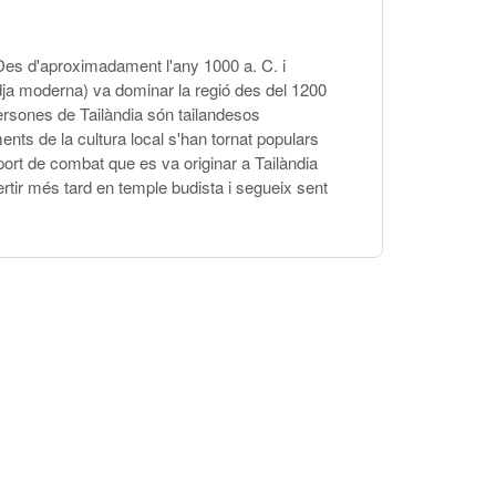
 Des d'aproximadament l'any 1000 a. C. i
ja moderna) va dominar la regió des del 1200
ersones de Tailàndia són tailandesos
nts de la cultura local s'han tornat populars
sport de combat que es va originar a Tailàndia
rtir més tard en temple budista i segueix sent