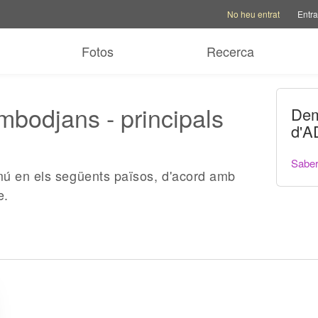
Opcions del compte
Opcio
No heu entrat
Entra
Fotos
Recerca
mbodjans - principals
Dem
d'A
Sabe
mú en els següents països, d'acord amb
e.