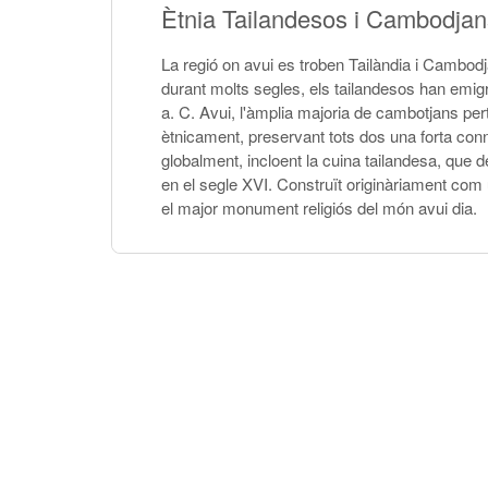
Ètnia Tailandesos i Cambodjan
La regió on avui es troben Tailàndia i Cambod
durant molts segles, els tailandesos han emi
a. C. Avui, l'àmplia majoria de cambotjans pe
ètnicament, preservant tots dos una forta conn
globalment, incloent la cuina tailandesa, que d
en el segle XVI. Construït originàriament com
el major monument religiós del món avui dia.