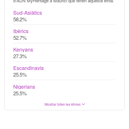
d'ADN MyHeritage a Maurici que tenen aquesta ètnia.
Sud-Asiàtics
58.2%
Ibèrics
52.7%
Kenyans
27.3%
Escandinavis
25.5%
Nigerians
25.5%
Mostrar totes les ètnies