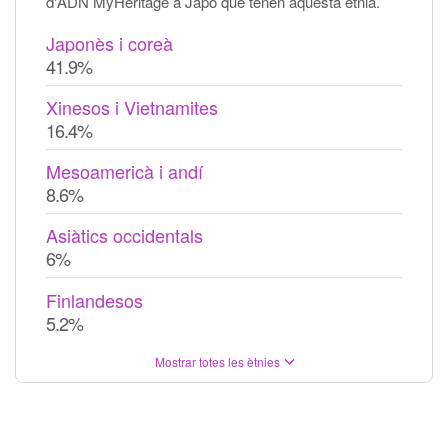
d'ADN MyHeritage a Japó que tenen aquesta ètnia.
Japonès i coreà
41.9%
Xinesos i Vietnamites
16.4%
Mesoamericà i andí
8.6%
Asiàtics occidentals
6%
Finlandesos
5.2%
Mostrar totes les ètnies