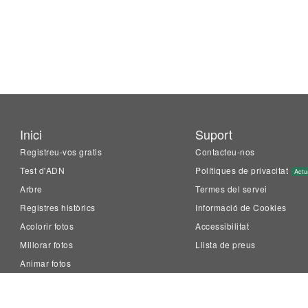
Inici
Suport
Registreu-vos gratis
Contacteu-nos
Test d'ADN
Polítiques de privacitat
Actu
Arbre
Termes del servei
Registres històrics
Informació de Cookies
Acolorir fotos
Accessibilitat
Millorar fotos
Llista de preus
Animar fotos
LiveMemory™
Family Tree Builder