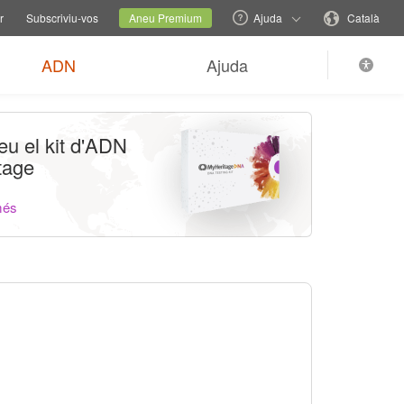
ns d'ajuda
Canviar lloc web familiar
Lloc actual
Canvieu idioma
r
Subscriviu-vos
Aneu Premium
Ajuda
Català
ADN
Ajuda
u el kit d'ADN
tage
més