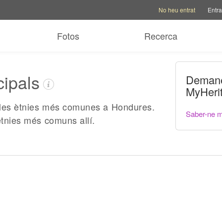
Opcions del compte
Opcio
No heu entrat
Entra
Fotos
Recerca
cipals
Demane
MyHeri
 les ètnies més comunes a Hondures.
Saber-ne 
ètnies més comuns allí.