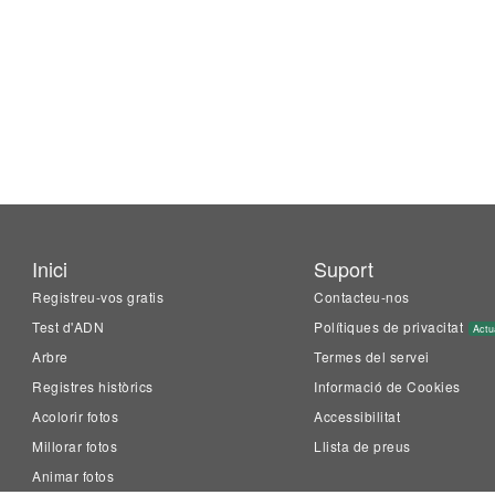
Inici
Suport
Registreu-vos gratis
Contacteu-nos
Test d'ADN
Polítiques de privacitat
Actu
Arbre
Termes del servei
Registres històrics
Informació de Cookies
Acolorir fotos
Accessibilitat
Millorar fotos
Llista de preus
Animar fotos