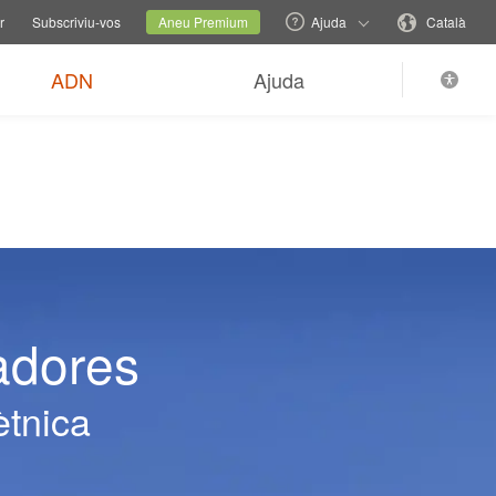
ns d'ajuda
Canviar lloc web familiar
Lloc actual
Canvieu idioma
r
Subscriviu-vos
Aneu Premium
Ajuda
Català
ADN
Ajuda
adores
ètnica