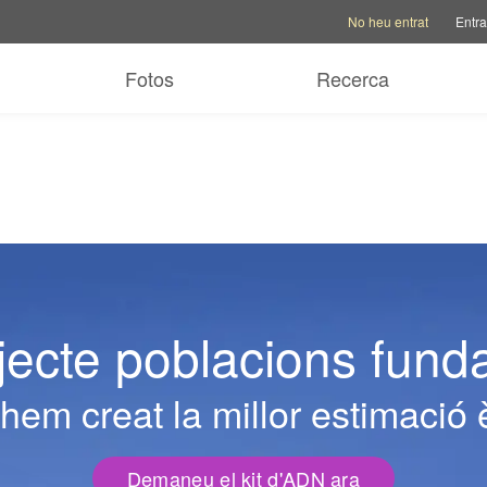
Opcions del compte
Opcio
No heu entrat
Entra
Fotos
Recerca
ojecte poblacions fund
em creat la millor estimació 
Demaneu el kit d'ADN ara