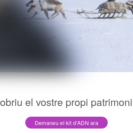
briu el vostre propi patrimoni
Demaneu el kit d'ADN ara