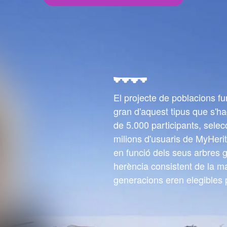
El projecte de poblacions f
gran d'aquest tipus que s'ha
de 5.000 participants, selec
milions d'usuaris de MyHerit
en funció dels seus arbres 
herència consistent de la ma
generacions eren elegibles p