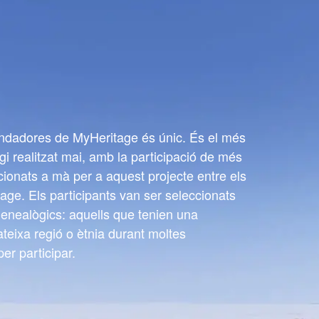
undadores de MyHeritage és únic. És el més
gi realitzat mai, amb la participació de més
cionats a mà per a aquest projecte entre els
age. Els participants van ser seleccionats
genealògics: aquells que tenien una
teixa regió o ètnia durant moltes
er participar.