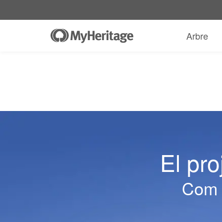
Arbre
El pr
Com h