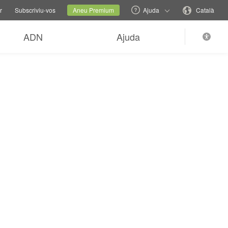
ns d'ajuda
Canviar lloc web familiar
Lloc actual
Canvieu idioma
r
Subscriviu-vos
Aneu Premium
Ajuda
Català
ADN
Ajuda