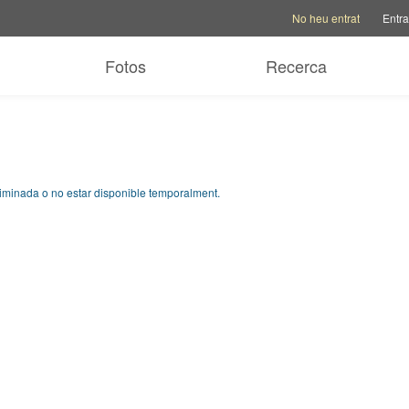
Opcions del compte
Opcio
No heu entrat
Entra
Fotos
Recerca
eliminada o no estar disponible temporalment.