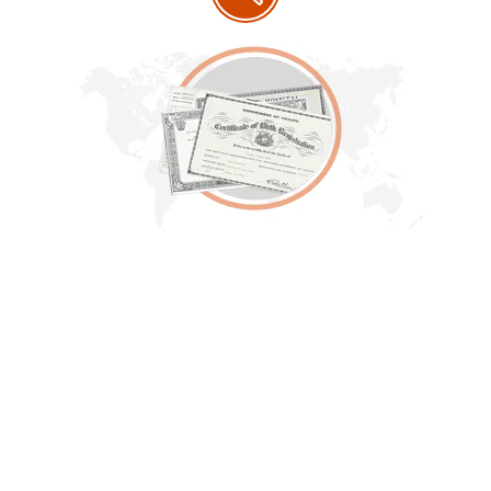
Cerqueu milers de milions
de registres
MyHeritage us permet buscar registres de
naixement, obituaris, certificats de matrimoni,
registres de censos i altres recursos genealògics
que poden revelar la vostra història familiar. Amb
contingut exclusiu i resultats precisos, us ajudarem